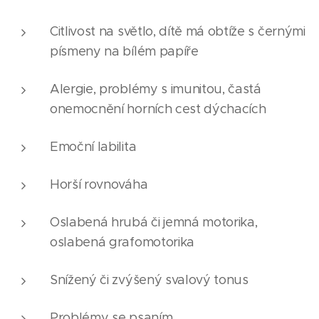
Citlivost na světlo, dítě má obtíže s černými
písmeny na bílém papíře
Alergie, problémy s imunitou, častá
onemocnění horních cest dýchacích
Emoční labilita
Horší rovnováha
Oslabená hrubá či jemná motorika,
oslabená grafomotorika
Snížený či zvýšený svalový tonus
Problémy se psaním